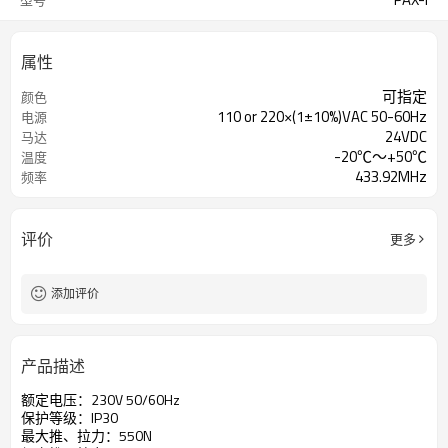
型号
属性
可指定
颜色
110 or 220×(1±10%)VAC 50-60Hz
电源
24VDC
马达
-20℃～+50℃
温度
433.92MHz
频率
评价
更多
添加评价
产品描述
额定电压：230V 50/60Hz
保护等级：IP30
最大推、拉力：550N