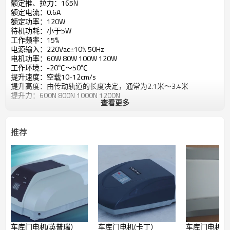
额定推、拉力：165N
额定电流：0.6A
额定功率：120W
待机功耗：小于5W
工作频率：15%
电源输入：220Vac±10% 50Hz
电机功率：60W 80W 100W 120W
工作环境：-20℃～50℃
提升速度：空载10-12cm/s
提升高度：由传动轨道的长度决定，通常为2.1米～3.4米
提升力：600N 800N 1000N 1200N
查看更多
推荐
车库门电机(英普瑞）
车库门电机(卡丁）
车库门电机（