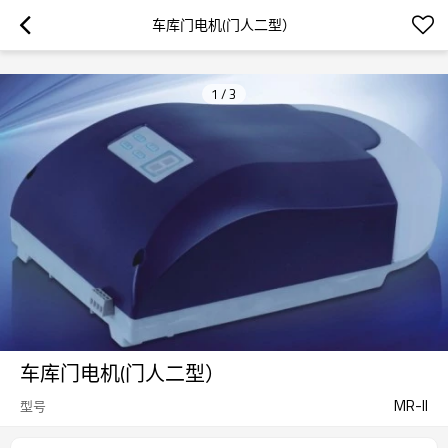
googlea70fe95786458a77.html
车库门电机(门人二型）
1
/
3
车库门电机(门人二型）
MR-II
型号