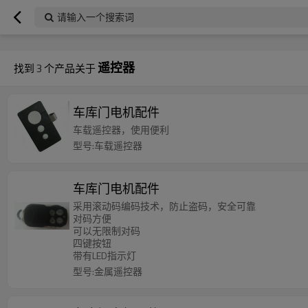
googlea70fe95786458a77.html
请输入一个搜索词
遥控器
找到
3
个产品关于
车库门电机配件
车载遥控器，使用便利
型号:车载遥控器
车库门电机配件
采用滚动码编码技术，防止盗码，安全可靠
对码方便
可以无限制对码
四键按钮
带有LED指示灯
型号:金属遥控器